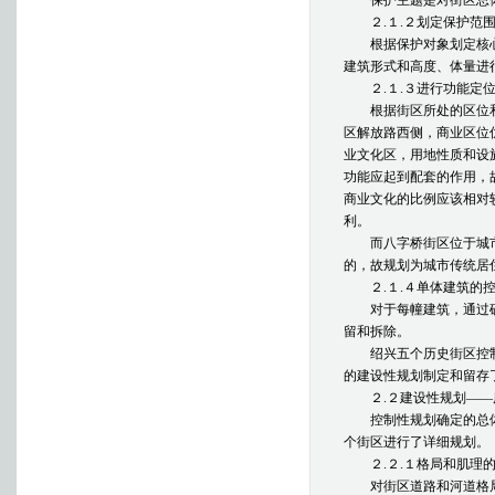
保护主题是对街区总体
２.１.２划定保护范围
根据保护对象划定核心
建筑形式和高度、体量进
２.１.３进行功能定位
根据街区所处的区位和
区解放路西侧，商业区位
业文化区，用地性质和设
功能应起到配套的作用，
商业文化的比例应该相对
利。
而八字桥街区位于城市
的，故规划为城市传统居
２.１.４单体建筑的控
对于每幢建筑，通过确
留和拆除。
绍兴五个历史街区控制
的建设性规划制定和留存
２.２建设性规划——
控制性规划确定的总体
个街区进行了详细规划。
２.２.１格局和肌理的
对街区道路和河道格局的