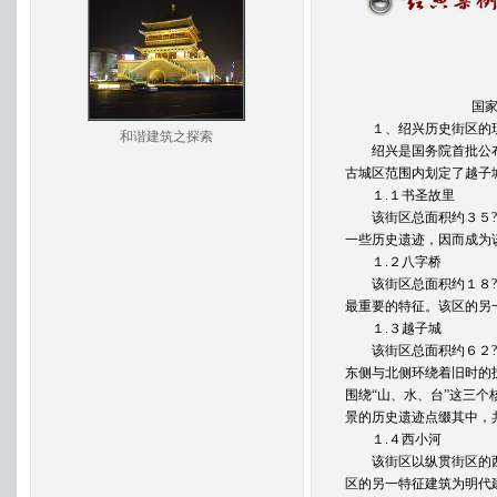
国家历史文化
１、绍兴历史街区的
和谐建筑之探索
绍兴是国务院首批公布
古城区范围内划定了越子
１.１书圣故里
该街区总面积约３５?郾
一些历史遗迹，因而成为
１.２八字桥
该街区总面积约１８?郾
最重要的特征。该区的另
１.３越子城
该街区总面积约６２?郾
东侧与北侧环绕着旧时的
围绕“山、水、台”这三
景的历史遗迹点缀其中，
１.４西小河
该街区以纵贯街区的西
区的另一特征建筑为明代