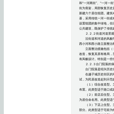
和“一河两街”、“一河
街为骨架，局部恢复历史
新建六个居住组团。建筑
基，采用传统一河一街或
设置组团的集中绿地，但
公共建筑，既保护了传统
２.２.２街道河道景观
沿街道和河道的风貌带
西小河和西小路立面整治
立面整治措施包括（１
改造，恢复其原有格局，
有风貌设计。特别是一些
２.２.３台门院落的保
台门院落是绍兴历史街
在越子城历史街区的环
试，为民居改造起到示范
（１）综合改造型。为
布置。此类型适于路口或
（２）前店后住型。为
为居住命名用。此类型适
（３）下店上住型。为
部分。此类型适于宅前为