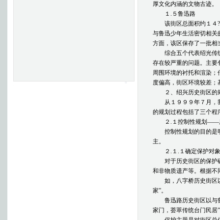
厚文化内涵的文物古迹。
１.５鲁迅路
该街区总面积约１４?郾
与鲁迅少年生活密切相关
方面，该区保存了一批相
综合五个代表绍光传统
存在较严重的问题。主要
周围环境的衬托和渲染；
度偏高，街区环境较差；
２、绍兴历史街区的
从１９９９年７月，我
的规划过程包括了三个程
２.１控制性规划——
控制性规划的目的是明
主。
２.１.１确定保护对象
对于历史街区的保护确
和非物质遗产等。根据不
如，八字桥历史街区以桥
家”。
鲁迅路历史街区以与鲁迅
家门，荟萃传统台门民居