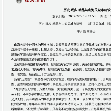
历史·现实·精品与山海关城市建设
发表日期：2009/2/27 14:43:53 阅读：
历史·现实·精品与山海关城市建设——对“以关兴城、以
于占海 王雪农
山海关是中外闻名的历史名城，是秦皇岛这座著名旅游度假城市的重要构
历届领导都十分重视，世纪之交，又提出“以关兴城、以城促关”的城市建设
建设的客观总结和科学定位，是立足于山海关客观实际。立足山海关历史与
今后城市建设工作的重要指导方针。
正确理解和把握“以关兴城、以城促关”的方针原则，关系到古城前途、特
发展的大事情。“以关兴城、以城促关”既然是一条原则，这就涉及到如何理
性、现实性、精品性三个方面做好工作。
所谓“历史性”，就是在保护好文物古迹，维护好历史风貌的前提下，开展
性，是古城建设的要害和根本；历史是山海关古城的灵魂，坚持不坚持历史
“两京锁钥无双地，万里长城第一关”的山海关，是一个历史悠久的文化古
至今的、不可多得的典范之作。可多得的典范之作。这个典范之作，不但在
是少见的，具有着很高的历史价值和观赏价值。如今，以长城为主线，以山
的旅游胜地，每年慕名而来的游人参观者高达百万人次，随着历史的推移和
断地增加。“不为浮云遮望跟”，只有毫不动摇的坚持历史性，在尊重历史的