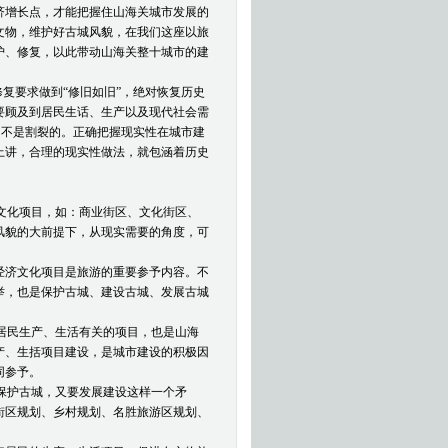
济增长点，才能把握住山海关城市发展的
文物，维护好古城风貌，在我们这座以旅
护、修复，以此带动山海关整十城市的建
复要求做到“修旧如旧”，绝对恢复历史
要顾及到居民生话、生产以及现代社会需
，不是割裂的。正确把握现实性在城市建
上讲，合理的现实性做法，就包涵着历史
文化项目，如：商业街区、文化街区、
风貌的大前提下，从现实需要的角度，可
经济文化项目是旅游的重要参予内容。不
举，也是保护古城、建设古城、发展古城
居民生产、生活有关的项目，也是山海
产、生括项目建设，是城市建设的积极因
同参予。
保护古城，又要发展建设这样一个矛
街区规划、乡村规划、名胜旅游区规划、