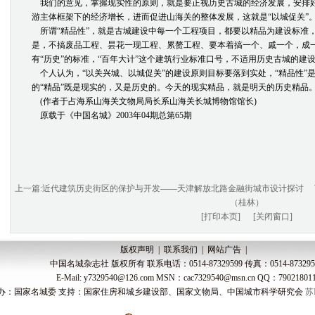
我们的意见，掌握现实性的原则，就是要正视历史古城的经济发展，安排
游主体框架下的经济增长，进而促进山海关的整体发展，这就是“以城促关”
所谓“精品性”，就是古城建设中每一个工程项目，都要以精品为建设标准
是，不搞废品工程、昙花一现工程、累赘工程、要本着搞一个、戚一个，成一
有“历史”的标准，“百年大计”这个建筑行业标准口号，不适用历史古城的建设
个人认为，“以关兴城、以城促关”的建设原则目标要落到实处，“精品性”
的“精品”既是现实的，又是历史的。今天的现实精品，就是明天的历史精品
(作者于占海系山海关文物局局长系山海关长城博物馆馆长)
原载于《中国名城》2003年04期总第65期
上一篇:近代建筑历史街区的保护与开发——天津解放北路金融街城市设计探讨
（桂林）
[打印本页]
[关闭窗口]
版权声明 | 联系我们 | 网站广告 |
中国名城杂志社 版权所有 联系电话：0514-87329599 传真：0514-873295
E-Mail: y7329540@126.com MSN：cac7329540@msn.cn QQ：79021801
办：国家名城委 支持：国家住房和城乡建设部、国家文物局、中国城市科学研究会
苏I