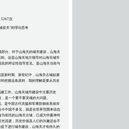
15267次
城促关”的理论思考
成部分。对于山海关的城市建设，山海关
原则。这是山海关地方领导对山海关城市
现实的辩证性指导意见。是山海关当前与
别是新时期、新世纪中，山海关古城娃康
解和把握这条原则．我的理解是要从历史
城建工作。山海关城市建设中注重历史
性，是一个要不要灵魂的大问题。
城。是中国古代关隘和军事防御体系保存
当今中国不多见，就是在世界范围来说也
海为依托的山海关古城，已成为华夏神州
时光流逝，历史价值及人们的兴趣还会不
前提下进行城市建设，山海关才有持久的