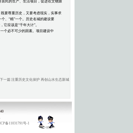
好居民的生产、生活项目，促进在文物旅
。
，既要尊重历史，又要考虑现实，实事求
个、“精”一个。历史名城的建设要
，它应该是“千年大计”。
是一个必不可少的因素。项目建设中
。
下一篇:注重历史文化保护 再创山水生态新城
40
1
CP备11031791号-1