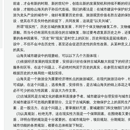
前途，才会有新的时期、新的世纪中，创造出新的发展契机和持续不断的经
命脉，才能给山海关的子孙后代造福。我们的看法是：在城市建设中保护好
游为龙头产业的城市中，做好有重要历史价值、旅游观赏价值名胜古迹的保
设．使其在不丢失特色的前提下，共同发展，这就是“以关兴城”。
所谓“现实性”。历史古城的恢复发展，不同于个体文物的修复工作。文物修
原貌。而当今仍有居民生括居住的古城恢复，除过要考虑复原历史之外，还
要的各种因素等。“历史”和“现实”是时空上的区别，历史和现实是延续着的
设中，不但不会冲击历史性，甚至还会促进历史性的良性改善。从某种意义
的真实。
山海关城市建设中的现妻睦。可以以下几个方面体现：
(1)依据经济发展的现实需要，安排设计好在保持古城风貌大前提下的经济
服务街区等。在这个问题上，不必绝对拘泥于历史的真实，在参照古城历史
根据历史的大格局统一规划安排。
山海关是一个旅游业为重要经济增长点的旅游城区。在现代旅游活动中，
可或缺。在这个问题上，选准角度，安排得当，是古城山海关的锦上添花之
必不可少的动力性因素，应该大力作文章。
(2)古城居民是古城文化的载体和直接参予者。城市建设中合理安排与城市
关城市建设不可忽视的重要部分。立足于古城风貌、文物保护之上的居民生
素．是一股活力。在这个问题上，要掌握好尺度，要城建部门和文物部门共
(3)认真规划，杜绝无序。这在现实性方面是一个保障因素。在围绕着又要
盾，详明合理的规划是十分紧要的。在城市规划中，项目规划、分期规划、
城市功能的各类规划，都要在总体框架下制定。